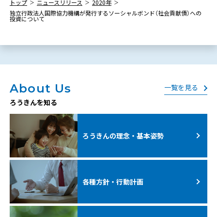
トップ
ニュースリリース
2020年
独立行政法人国際協力機構が発行するソーシャルボンド（社会貢献債）への
投資について
About Us
一覧を見る
ろうきんを知る
ろうきんの理念・基本姿勢
各種方針・行動計画