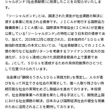
シャルボンド（社会貢献債）に投資したことをお知らせいたしま
す。
「ソーシャルボンド」とは、調達された資金が社会課題の解決に
資する事業に充当される債券です。ＪＩＣＡが発行する国際協力
機構債券（ＪＩＣＡ債）は、国際資本市場協会（ＩＣＭＡ）が定義を
公表している「ソーシャルボンド」の特性に従う日本初の債券であ
り、加えて、2019年12月に改定された、日本政府の「ＳＤＧｓ実
施指針改定版」の本文においては、「社会貢献債としてのＪＩＣＡ
債の発行など社会的リターンを考慮するファイナンスの拡大の加
速化が、ＳＤＧｓ達成に向けた民間資金動員の上で重要であ
る。」として、ＳＤＧｓを達成するための具体的施策のひとつと
して位置づけられています。
当金庫は「静岡ろうきんＳＤＧｓ実践方針」を策定し、人々が喜
びをもって共生できる社会の実現そして、誰一人取り残さない持
続可能な社会の実現をめざし取組みを進めております。本投資
が、社会貢献事業への支援を果たし得る手法として、開発途上国
における社会課題の解決、日本および国際経済社会の健全な発展
のために活用されることを期待しております。