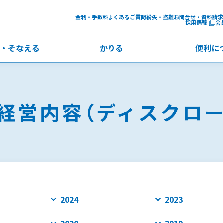
金利・手数料
よくあるご質問
紛失・盗難
お問合せ・資料請求
採用情報
会
・
そなえる
かりる
便利に
経営内容（ディスクロー
2024
2023