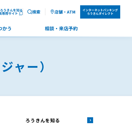
ろうきんを知る
インターネット
バンキング
検索
店舗・ATM
員専用サイト
ろうきんダイレクト
つかう
相談・来店予約
ジャー）
ろうきんを知る