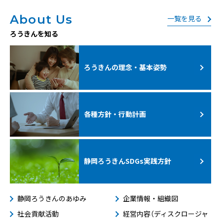
About Us
一覧を見る
ろうきんを知る
ろうきんの理念・基本姿勢
各種方針・行動計画
静岡ろうきんSDGs
実践方針
静岡ろうきんのあゆみ
企業情報・組織図
社会貢献活動
経営内容（ディスクロージャ