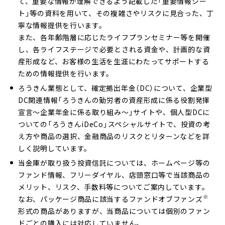
て、重要な情報が理解できるよう記載した「重要情報シー
ト」等の資料を用いて、その複雑さやリスクに見合った、丁
寧な情報提供を行います。
また、各年齢階層に応じたライフプランセミナー等を開催
し、各ライフステージで必要とされる資金や、計画的な資
産形成など、お客様の生活を生涯にわたってサポートする
ための情報提供を行います。
ろうきん業態として、確定拠出年金（DC）について、企業型
DC関連情報「ろうきんの勤労者の資産形成に係る役割発揮
宣言～企業年金に係る取り組み～」サイトや、個人型DCに
ついての「ろうきんiDeCo」スペシャルサイトで、投資の考
え方や商品の選択、金融商品のリスクとリターンなどを詳
しく説明しています。
当金庫が取り扱う投資信託については、ホームページ等の
ファンド情報、フリーダイヤル、店頭窓口等で当該商品の
メリット、リスク、手数料等についてご案内しています。
※
なお、パッケージ商品に該当するファンドオブファンズ
形式の商品がありますが、当商品については個別のファン
ドごとの購入には対応していません。