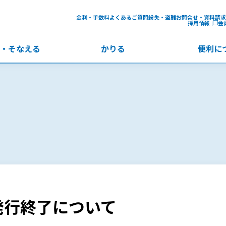
金利・手数料
よくあるご質問
紛失・盗難
お問合せ・資料請求
採用情報
会
・
そなえる
かりる
便利に
発行終了について