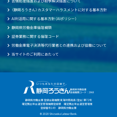
苦情処理措置および紛争解決措置について
〈静岡ろうきん〉カスタマーハラスメントに対する基本方針
AI利活用に関する基本方針（AIポリシー）
静岡県労働金庫倫理綱領
証券業務に関する倫理コード
労働金庫電子決済等代行業者との連携および協働について
当サイトのご利用にあたって
静岡県労働金庫
金融機関コード：2968
静岡県労働金庫 登録金融機関 東海財務局長（登金）第72号
確定拠出年金運営管理機関登録票 確定拠出年金運営管理業
登録番号149 静岡県労働金庫
© 2020 Shizuoka Labour Bank.