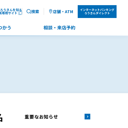
ろうきんを知る
インターネット
バンキング
検索
店舗・ATM
員専用サイト
ろうきんダイレクト
つかう
相談・来店予約
名
重要なお知らせ