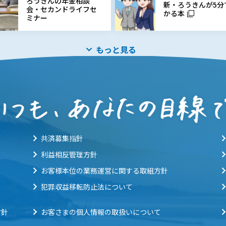
ろうきんの年金相談
新・ろうきんが5分
会・セカンドライフセ
かる本
ミナー
もっと見る
共済募集指針
利益相反管理方針
お客様本位の業務運営に関する取組方針
ー
犯罪収益移転防止法について
方針
お客さまの個人情報の取扱いについて