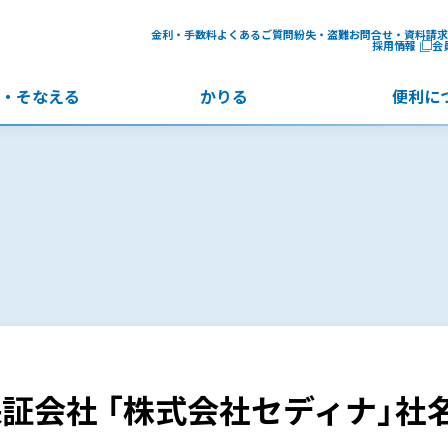
金利・手数料
よくあるご質問
紛失・盗難
お問合せ・資料請求
採用情報
会
・
そなえる
かりる
便利に
証会社 「株式会社セディナ」社