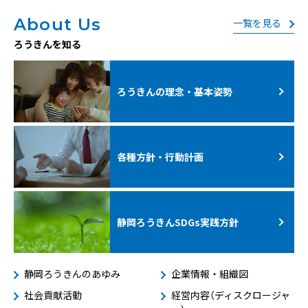
About Us
一覧を見る
ろうきんを知る
ろうきんの理念・基本姿勢
各種方針・行動計画
静岡ろうきんSDGs
実践方針
静岡ろうきんのあゆみ
企業情報・組織図
社会貢献活動
経営内容（ディスクロージャ