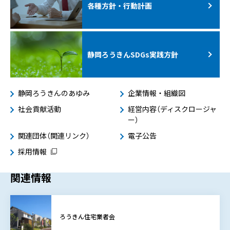
各種方針・行動計画
静岡ろうきんSDGs
実践方針
静岡ろうきんのあゆみ
企業情報・組織図
社会貢献活動
経営内容（ディスクロージャ
ー）
関連団体（関連リンク）
電子公告
採用情報
関連情報
ろうきん住宅業者会