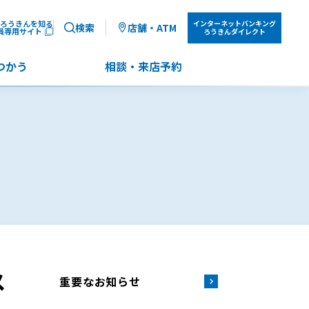
ろうきんを知る
インターネット
バンキング
検索
店舗・ATM
員専用サイト
ろうきんダイレクト
つかう
相談・来店予約
メ
重要なお知らせ