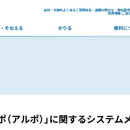
金利・手数料
よくあるご質問
紛失・盗難
お問合せ・資料請求
採用情報
会
・
そなえる
かりる
便利に
ポ（アルポ）」に関するシステム