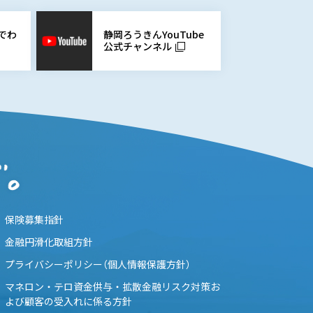
静岡ろうきんYouTube
でわ
公式チャンネル
保険募集指針
金融円滑化取組方針
プライバシーポリシー（個人情報保護方針）
マネロン・テロ資金供与・拡散金融リスク対策お
よび顧客の受入れに係る方針