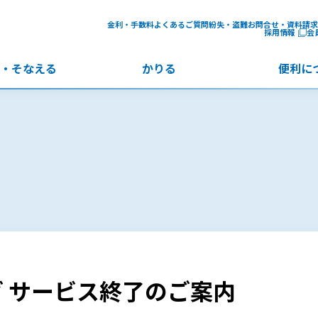
金利・手数料
よくあるご質問
紛失・盗難
お問合せ・資料請求
採用情報
会
・
そなえる
かりる
便利に
 サービス終了のご案内