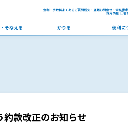
金利・手数料
よくあるご質問
紛失・盗難
お問合せ・資料請求
採用情報
会
・
そなえる
かりる
便利に
伴う約款改正のお知らせ