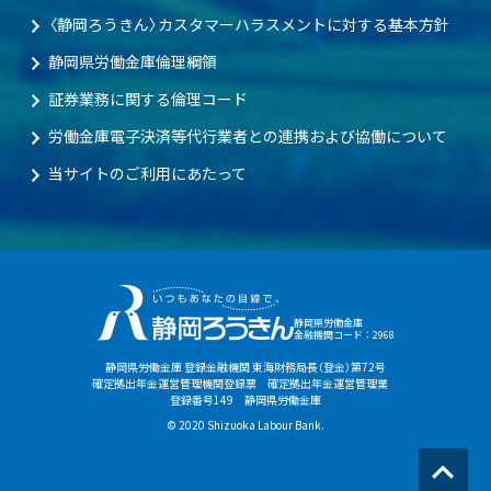
〈静岡ろうきん〉カスタマーハラスメントに対する基本方針
静岡県労働金庫倫理綱領
証券業務に関する倫理コード
労働金庫電子決済等代行業者との連携および協働について
当サイトのご利用にあたって
静岡県労働金庫
金融機関コード：2968
静岡県労働金庫 登録金融機関 東海財務局長（登金）第72号
確定拠出年金運営管理機関登録票 確定拠出年金運営管理業
登録番号149 静岡県労働金庫
© 2020 Shizuoka Labour Bank.
ペ