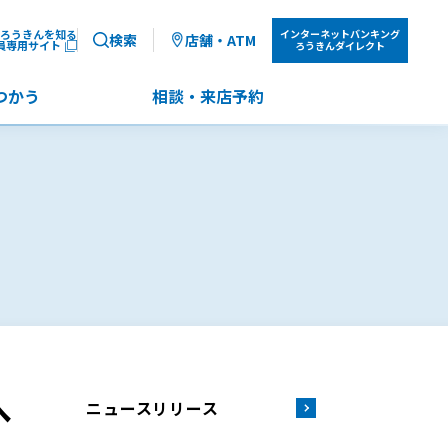
ろうきんを知る
インターネット
バンキング
検索
店舗・ATM
員専用サイト
ろうきんダイレクト
つかう
相談・来店予約
へ
ニュースリリース