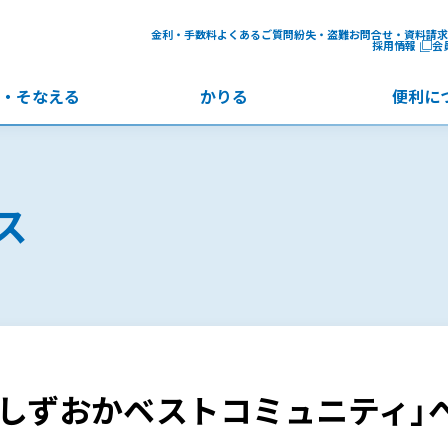
金利・手数料
よくあるご質問
紛失・盗難
お問合せ・資料請求
採用情報
会
・
そなえる
かりる
便利に
ス
ルしずおかベストコミュニティ」