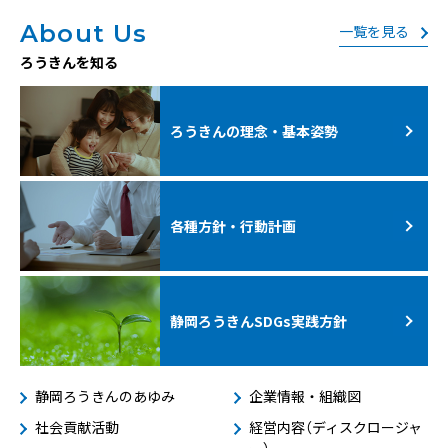
About Us
一覧を見る
ろうきんを知る
ろうきんの理念・基本姿勢
各種方針・行動計画
静岡ろうきんSDGs
実践方針
静岡ろうきんのあゆみ
企業情報・組織図
社会貢献活動
経営内容（ディスクロージャ