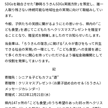
SDGsを融合させた「静岡ろうきんSDGs実践方針」を策定し、誰一
人取り残さない持続可能な地域社会の実現に向けて取組みしてい
ます。
今般、子供たちの笑顔に繋がるようにとの思いから、県内の「こ
ども食堂」を通じてこどもたちへクリスマスプレゼントを贈呈す
ることとなり、贈呈式を開催しましたのでお知らせいたします。
当金庫は、「ろうきんの理念」に掲げる「人々が喜びをもって共生
できる社会の実現」の一環として、「こども食堂」への支援を通じ
て多くの方々に関心を持っていただけるよう福祉金融機関として
の役割を発揮してまいります。
記
寄贈先：シニア＆子どもカフェ“遊”
寄贈物：クリスマスプレゼント（お菓子詰め合わせ＆〈ろうきん〉
メッセージカレンダー）
寄贈式：2022年12月21日（水）
県内147ヶ所の「こども食堂」のうち希望のあった85ヶ所へクリス