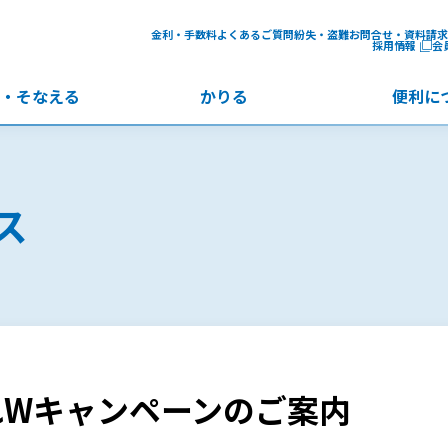
金利・手数料
よくあるご質問
紛失・盗難
お問合せ・資料請求
採用情報
会
・
そなえる
かりる
便利に
ス
れWキャンペーンのご案内