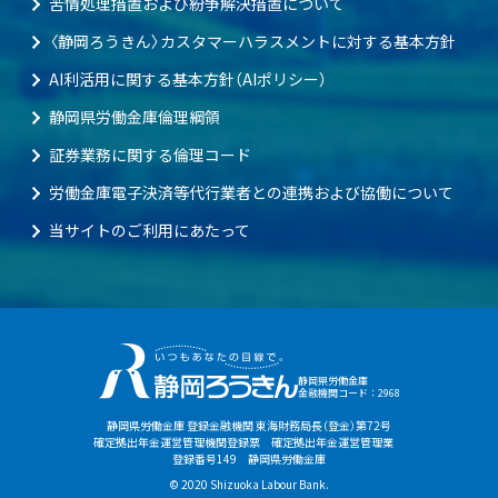
苦情処理措置および紛争解決措置について
〈静岡ろうきん〉カスタマーハラスメントに対する基本方針
AI利活用に関する基本方針（AIポリシー）
静岡県労働金庫倫理綱領
証券業務に関する倫理コード
労働金庫電子決済等代行業者との連携および協働について
当サイトのご利用にあたって
静岡県労働金庫
金融機関コード：2968
静岡県労働金庫 登録金融機関 東海財務局長（登金）第72号
確定拠出年金運営管理機関登録票 確定拠出年金運営管理業
登録番号149 静岡県労働金庫
© 2020 Shizuoka Labour Bank.