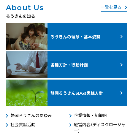
About Us
一覧を見る
ろうきんを知る
ろうきんの理念・基本姿勢
各種方針・行動計画
静岡ろうきんSDGs
実践方針
静岡ろうきんのあゆみ
企業情報・組織図
社会貢献活動
経営内容（ディスクロージャ
ー）